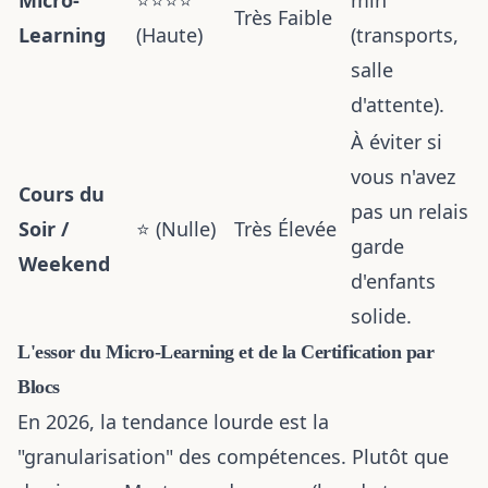
Micro-
⭐⭐⭐⭐
min
Très Faible
Learning
(Haute)
(transports,
salle
d'attente).
À éviter si
vous n'avez
Cours du
pas un relais
Soir /
⭐ (Nulle)
Très Élevée
garde
Weekend
d'enfants
solide.
L'essor du Micro-Learning et de la Certification par
Blocs
En 2026, la tendance lourde est la
"granularisation" des compétences. Plutôt que